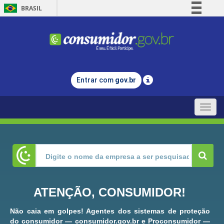
BRASIL
Simplifique!
Comunica BR
Participe
Acesso à informação
Entrar com
gov.br
Legislação
Canais
Toggle
naviga
ATENÇÃO, CONSUMIDOR!
Não caia em golpes! Agentes dos sistemas de proteção
do consumidor — consumidor.gov.br e Proconsumidor —