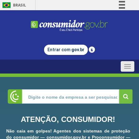
BRASIL
Simplifique!
Comunica BR
Participe
Acesso à informação
Entrar com
gov.br
Legislação
Canais
Toggle
naviga
ATENÇÃO, CONSUMIDOR!
Não caia em golpes! Agentes dos sistemas de proteção
do consumidor — consumidor.gov.br e Proconsumidor —