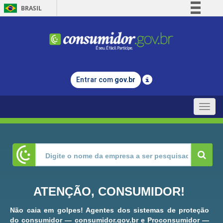
BRASIL
Simplifique!
Comunica BR
Participe
Acesso à informação
Entrar com
gov.br
Legislação
Canais
Toggle
naviga
ATENÇÃO, CONSUMIDOR!
Não caia em golpes! Agentes dos sistemas de proteção
do consumidor — consumidor.gov.br e Proconsumidor —