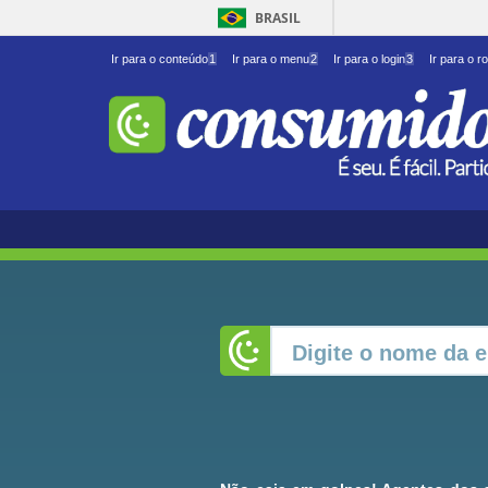
BRASIL
Ir para o conteúdo
1
Ir para o menu
2
Ir para o login
3
Ir para o r