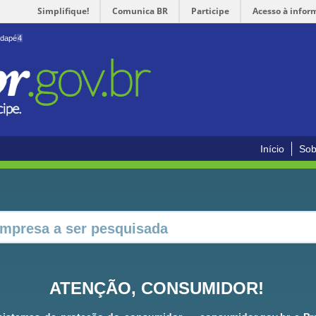
Simplifique!
Comunica BR
Participe
Acesso à infor
odapé
4
Início
Sob
ATENÇÃO, CONSUMIDOR!