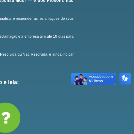
roconsumidor — e dos Procons não
analisar e responder as reclamações de seus
reclamação e a empresa tem até 10 dias para
Resolvida ou Não Resolvida, e ainda indicar
 e leia: