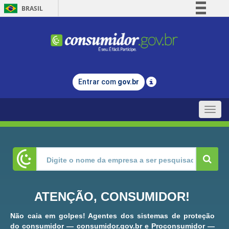
BRASIL
Simplifique!
Comunica BR
Participe
Acesso à informação
Entrar com
gov.br
Legislação
Canais
Toggle
naviga
ATENÇÃO, CONSUMIDOR!
Não caia em golpes! Agentes dos sistemas de proteção
do consumidor — consumidor.gov.br e Proconsumidor —