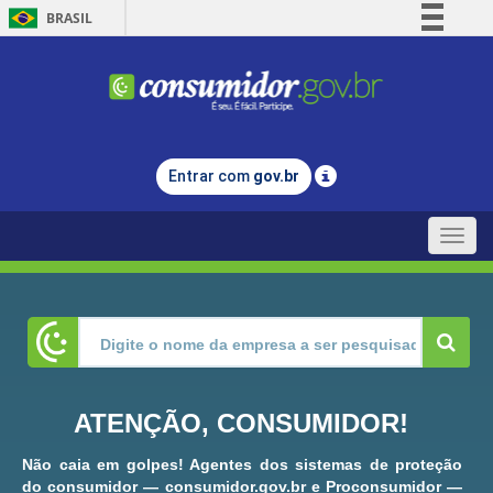
BRASIL
Simplifique!
Comunica BR
Participe
Acesso à informação
Entrar com
gov.br
Legislação
Canais
Toggle
naviga
ATENÇÃO, CONSUMIDOR!
Não caia em golpes! Agentes dos sistemas de proteção
do consumidor — consumidor.gov.br e Proconsumidor —