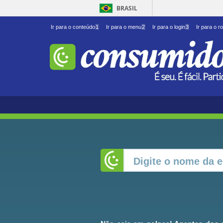
BRASIL
Ir para o conteúdo
1
Ir para o menu
2
Ir para o login
3
Ir para o r