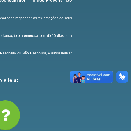
roconsumidor — e dos Procons não
analisar e responder as reclamações de seus
reclamação e a empresa tem até 10 dias para
Resolvida ou Não Resolvida, e ainda indicar
 e leia: