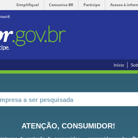
Simplifique!
Comunica BR
Participe
Acesso à infor
odapé
4
Início
Sob
ATENÇÃO, CONSUMIDOR!