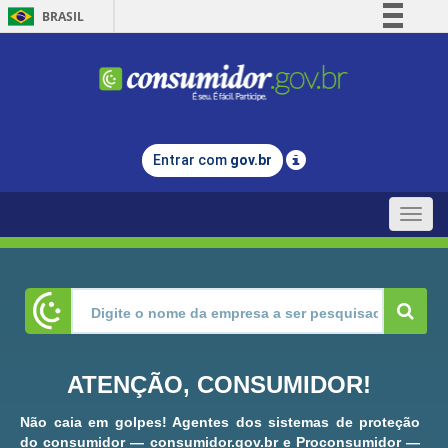
BRASIL
Simplifique!
Comunica BR
Participe
Acesso à informação
Entrar com
gov.br
Legislação
Canais
Toggle
naviga
ATENÇÃO, CONSUMIDOR!
Não caia em golpes! Agentes dos sistemas de proteção
do consumidor — consumidor.gov.br e Proconsumidor —