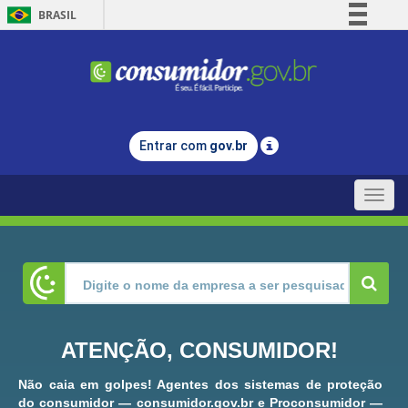
BRASIL
Simplifique!
Comunica BR
Participe
Acesso à informação
Entrar com
gov.br
Legislação
Canais
Toggle
naviga
ATENÇÃO, CONSUMIDOR!
Não caia em golpes! Agentes dos sistemas de proteção
do consumidor — consumidor.gov.br e Proconsumidor —