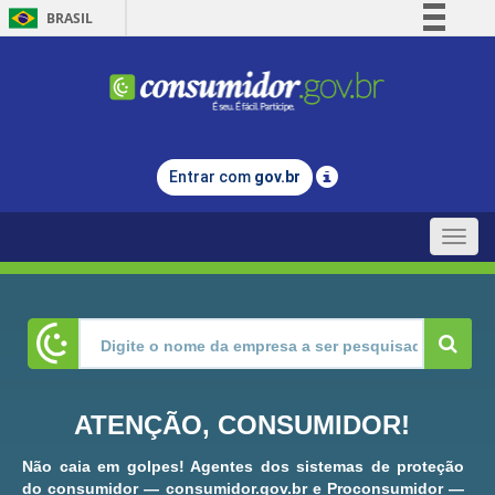
BRASIL
Simplifique!
Comunica BR
Participe
Acesso à informação
Entrar com
gov.br
Legislação
Canais
Toggle
naviga
ATENÇÃO, CONSUMIDOR!
Não caia em golpes! Agentes dos sistemas de proteção
do consumidor — consumidor.gov.br e Proconsumidor —