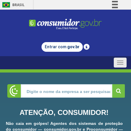
BRASIL
Simplifique!
Comunica BR
Participe
Acesso à informação
Entrar com
gov.br
Legislação
Canais
Toggle
naviga
ATENÇÃO, CONSUMIDOR!
Não caia em golpes! Agentes dos sistemas de proteção
do consumidor — consumidor.gov.br e Proconsumidor —