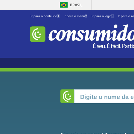
BRASIL
Ir para o conteúdo
1
Ir para o menu
2
Ir para o login
3
Ir para o r