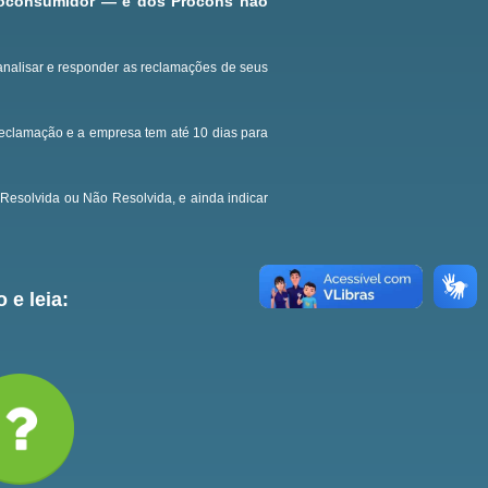
roconsumidor — e dos Procons não
analisar e responder as reclamações de seus
reclamação e a empresa tem até 10 dias para
Resolvida ou Não Resolvida, e ainda indicar
 e leia: