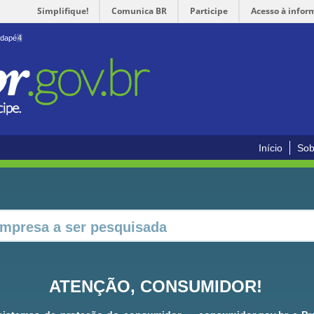
Simplifique!
Comunica BR
Participe
Acesso à infor
odapé
4
Início
Sob
ATENÇÃO, CONSUMIDOR!