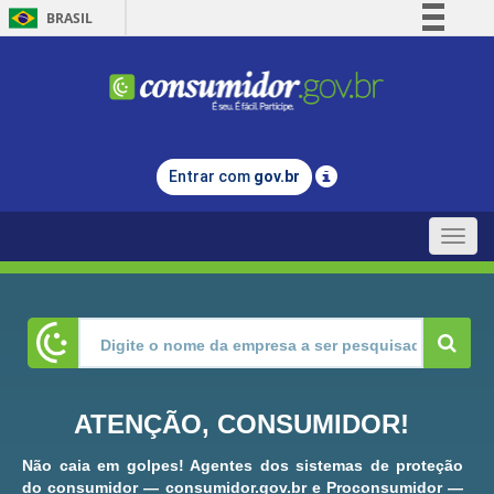
BRASIL
Simplifique!
Comunica BR
Participe
Acesso à informação
Entrar com
gov.br
Legislação
Canais
Toggle
naviga
ATENÇÃO, CONSUMIDOR!
Não caia em golpes! Agentes dos sistemas de proteção
do consumidor — consumidor.gov.br e Proconsumidor —