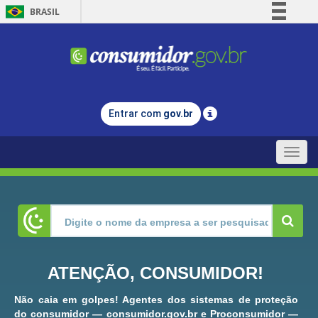
BRASIL
Simplifique!
Comunica BR
Participe
Acesso à informação
Entrar com
gov.br
Legislação
Canais
Toggle
naviga
ATENÇÃO, CONSUMIDOR!
Não caia em golpes! Agentes dos sistemas de proteção
do consumidor — consumidor.gov.br e Proconsumidor —