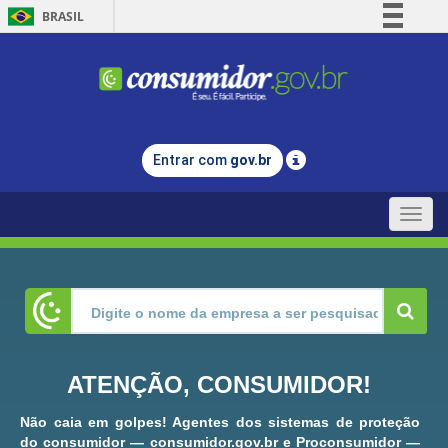
BRASIL
Simplifique!
Comunica BR
Participe
Acesso à informação
Entrar com
gov.br
Legislação
Canais
Toggle
naviga
ATENÇÃO, CONSUMIDOR!
Não caia em golpes! Agentes dos sistemas de proteção
do consumidor — consumidor.gov.br e Proconsumidor —