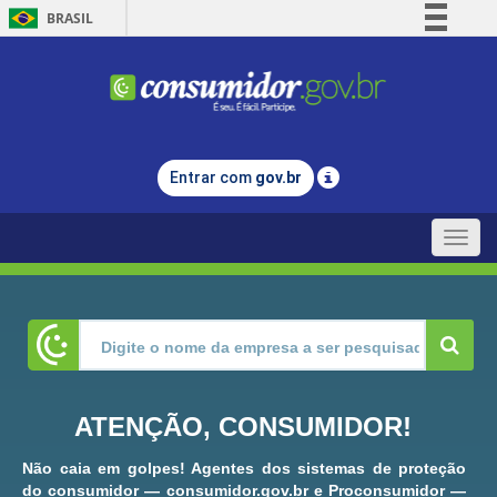
BRASIL
Simplifique!
Comunica BR
Participe
Acesso à informação
Entrar com
gov.br
Legislação
Canais
Toggle
naviga
ATENÇÃO, CONSUMIDOR!
Não caia em golpes! Agentes dos sistemas de proteção
do consumidor — consumidor.gov.br e Proconsumidor —