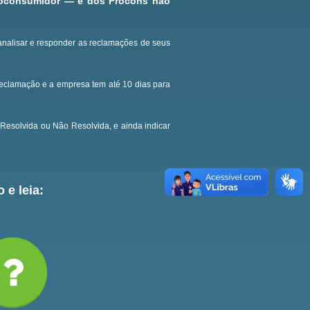
roconsumidor — e dos Procons não
analisar e responder as reclamações de seus
reclamação e a empresa tem até 10 dias para
Resolvida ou Não Resolvida, e ainda indicar
 e leia: