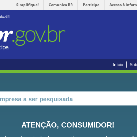
Simplifique!
Comunica BR
Participe
Acesso à infor
odapé
4
Início
Sob
ATENÇÃO, CONSUMIDOR!