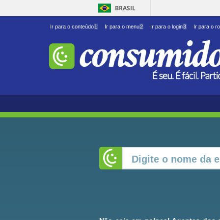
BRASIL
Ir para o conteúdo
1
Ir para o menu
2
Ir para o login
3
Ir para o r