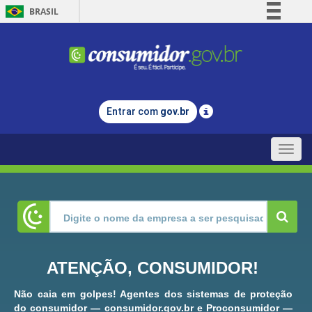
BRASIL
Simplifique!
Comunica BR
Participe
Acesso à informação
Entrar com
gov.br
Legislação
Canais
Toggle
naviga
ATENÇÃO, CONSUMIDOR!
Não caia em golpes! Agentes dos sistemas de proteção
do consumidor — consumidor.gov.br e Proconsumidor —