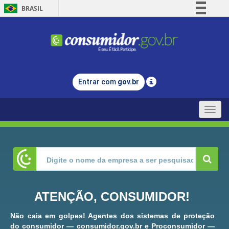
BRASIL
Simplifique!
Comunica BR
Participe
Acesso à informação
Entrar com
gov.br
Legislação
Canais
Toggle
naviga
ATENÇÃO, CONSUMIDOR!
Não caia em golpes! Agentes dos sistemas de proteção
do consumidor — consumidor.gov.br e Proconsumidor —