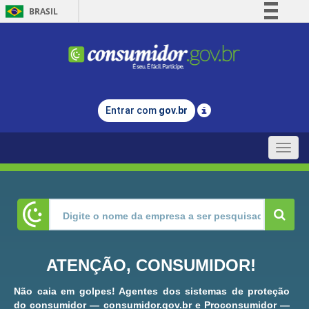
BRASIL
Simplifique!
Comunica BR
Participe
Acesso à informação
Entrar com
gov.br
Legislação
Canais
Toggle
naviga
ATENÇÃO, CONSUMIDOR!
Não caia em golpes! Agentes dos sistemas de proteção
do consumidor — consumidor.gov.br e Proconsumidor —