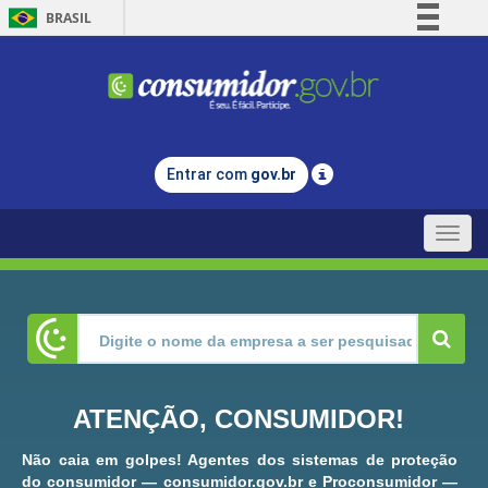
BRASIL
Simplifique!
Comunica BR
Participe
Acesso à informação
Entrar com
gov.br
Legislação
Canais
Toggle
naviga
ATENÇÃO, CONSUMIDOR!
Não caia em golpes! Agentes dos sistemas de proteção
do consumidor — consumidor.gov.br e Proconsumidor —