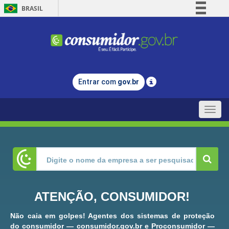
BRASIL
Simplifique!
Comunica BR
Participe
Acesso à informação
Entrar com
gov.br
Legislação
Canais
Toggle
naviga
ATENÇÃO, CONSUMIDOR!
Não caia em golpes! Agentes dos sistemas de proteção
do consumidor — consumidor.gov.br e Proconsumidor —