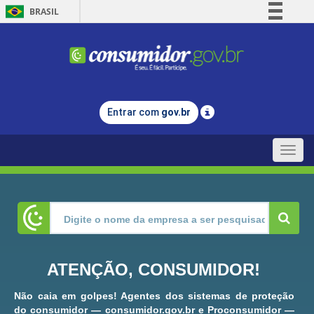
BRASIL
Simplifique!
Comunica BR
Participe
Acesso à informação
Entrar com
gov.br
Legislação
Canais
Toggle
naviga
ATENÇÃO, CONSUMIDOR!
Não caia em golpes! Agentes dos sistemas de proteção
do consumidor — consumidor.gov.br e Proconsumidor —