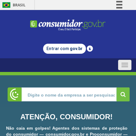
BRASIL
Simplifique!
Comunica BR
Participe
Acesso à informação
Entrar com
gov.br
Legislação
Canais
Toggle
naviga
ATENÇÃO, CONSUMIDOR!
Não caia em golpes! Agentes dos sistemas de proteção
do consumidor — consumidor.gov.br e Proconsumidor —