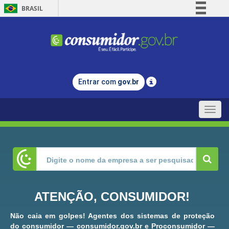
BRASIL
Simplifique!
Comunica BR
Participe
Acesso à informação
Entrar com
gov.br
Legislação
Canais
Toggle
naviga
ATENÇÃO, CONSUMIDOR!
Não caia em golpes! Agentes dos sistemas de proteção
do consumidor — consumidor.gov.br e Proconsumidor —