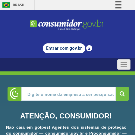
BRASIL
Simplifique!
Comunica BR
Participe
Acesso à informação
Entrar com
gov.br
Legislação
Canais
Toggle
naviga
ATENÇÃO, CONSUMIDOR!
Não caia em golpes! Agentes dos sistemas de proteção
do consumidor — consumidor.gov.br e Proconsumidor —