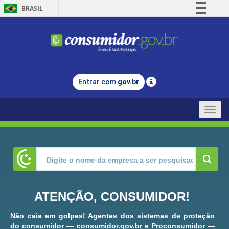
BRASIL
Simplifique!
Comunica BR
Participe
Acesso à informação
Entrar com
gov.br
Legislação
Canais
Toggle
naviga
ATENÇÃO, CONSUMIDOR!
Não caia em golpes! Agentes dos sistemas de proteção
do consumidor — consumidor.gov.br e Proconsumidor —