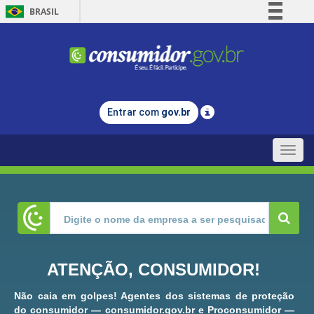
BRASIL
Simplifique!
Comunica BR
Participe
Acesso à informação
Entrar com
gov.br
Legislação
Canais
Toggle
naviga
ATENÇÃO, CONSUMIDOR!
Não caia em golpes! Agentes dos sistemas de proteção
do consumidor — consumidor.gov.br e Proconsumidor —