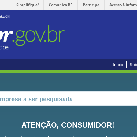
Simplifique!
Comunica BR
Participe
Acesso à infor
odapé
4
Início
Sob
ATENÇÃO, CONSUMIDOR!