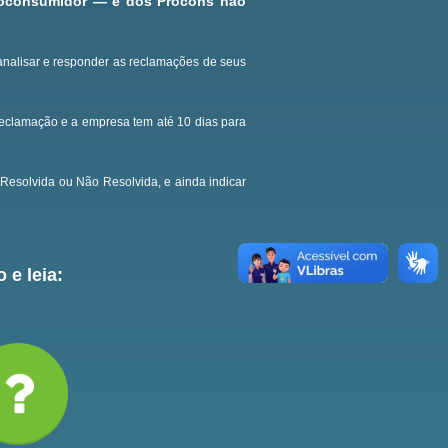
roconsumidor — e dos Procons não
analisar e responder as reclamações de seus
reclamação e a empresa tem até 10 dias para
Resolvida ou Não Resolvida, e ainda indicar
 e leia: