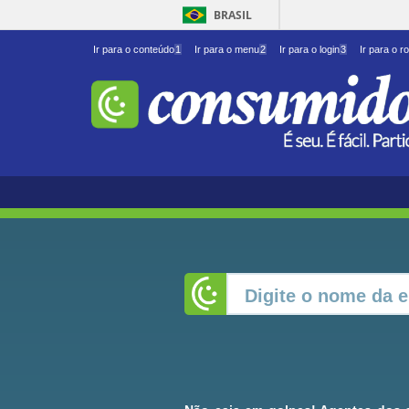
BRASIL
Ir para o conteúdo
1
Ir para o menu
2
Ir para o login
3
Ir para o r