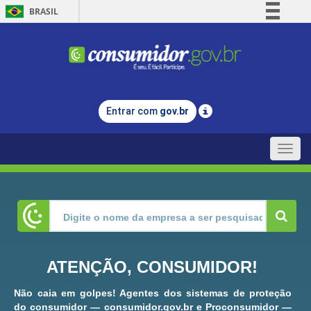
BRASIL
Simplifique!
Comunica BR
Participe
Acesso à informação
Entrar com
gov.br
Legislação
Canais
Toggle
naviga
ATENÇÃO, CONSUMIDOR!
Não caia em golpes! Agentes dos sistemas de proteção
do consumidor — consumidor.gov.br e Proconsumidor —