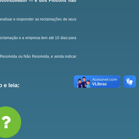
roconsumidor — e dos Procons não
analisar e responder as reclamações de seus
reclamação e a empresa tem até 10 dias para
Resolvida ou Não Resolvida, e ainda indicar
 e leia: