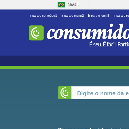
BRASIL
Ir para o conteúdo
1
Ir para o menu
2
Ir para o login
3
Ir para o r