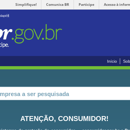
Simplifique!
Comunica BR
Participe
Acesso à infor
odapé
4
Início
Sob
ATENÇÃO, CONSUMIDOR!