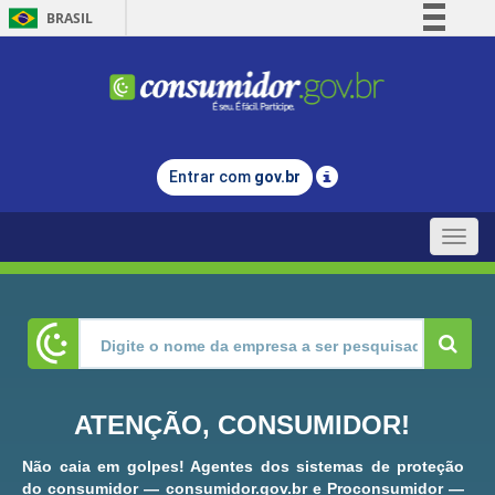
BRASIL
Simplifique!
Comunica BR
Participe
Acesso à informação
Entrar com
gov.br
Legislação
Canais
Toggle
naviga
ATENÇÃO, CONSUMIDOR!
Não caia em golpes! Agentes dos sistemas de proteção
do consumidor — consumidor.gov.br e Proconsumidor —