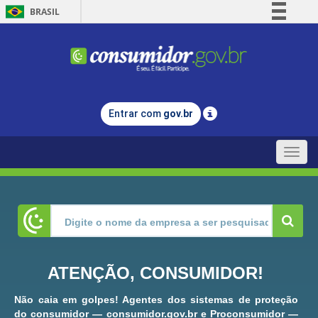
BRASIL
Simplifique!
Comunica BR
Participe
Acesso à informação
Entrar com
gov.br
Legislação
Canais
Toggle
naviga
ATENÇÃO, CONSUMIDOR!
Não caia em golpes! Agentes dos sistemas de proteção
do consumidor — consumidor.gov.br e Proconsumidor —