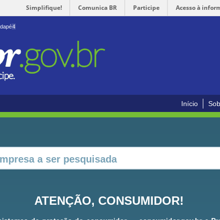
Simplifique!
Comunica BR
Participe
Acesso à infor
odapé
4
Início
Sob
ATENÇÃO, CONSUMIDOR!