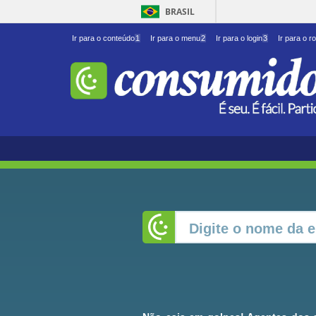
BRASIL
Ir para o conteúdo
1
Ir para o menu
2
Ir para o login
3
Ir para o r