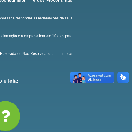
roconsumidor — e dos Procons não
analisar e responder as reclamações de seus
reclamação e a empresa tem até 10 dias para
Resolvida ou Não Resolvida, e ainda indicar
 e leia: