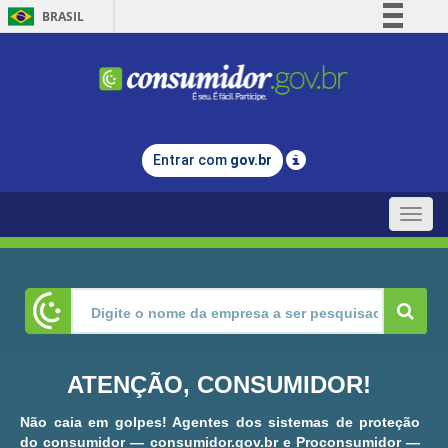
BRASIL
Simplifique!
Comunica BR
Participe
Acesso à informação
Entrar com
gov.br
Legislação
Canais
Toggle
naviga
ATENÇÃO, CONSUMIDOR!
Não caia em golpes! Agentes dos sistemas de proteção
do consumidor — consumidor.gov.br e Proconsumidor —