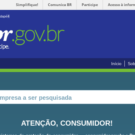
Simplifique!
Comunica BR
Participe
Acesso à infor
odapé
4
Início
Sob
ATENÇÃO, CONSUMIDOR!