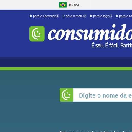
BRASIL
Ir para o conteúdo
1
Ir para o menu
2
Ir para o login
3
Ir para o r