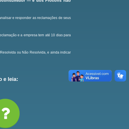
roconsumidor — e dos Procons não
analisar e responder as reclamações de seus
reclamação e a empresa tem até 10 dias para
Resolvida ou Não Resolvida, e ainda indicar
 e leia: