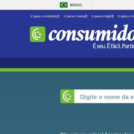
BRASIL
Ir para o conteúdo
1
Ir para o menu
2
Ir para o login
3
Ir para o r