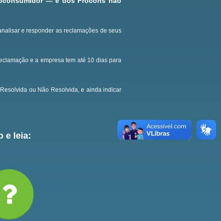
roconsumidor — e dos Procons não
analisar e responder as reclamações de seus
reclamação e a empresa tem até 10 dias para
Resolvida ou Não Resolvida, e ainda indicar
 e leia: