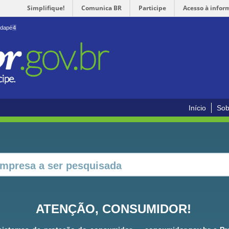
Simplifique!
Comunica BR
Participe
Acesso à infor
odapé
4
Início
Sob
ATENÇÃO, CONSUMIDOR!