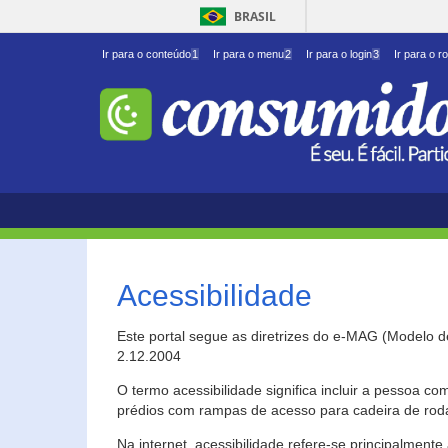
BRASIL
Ir para o conteúdo
1
Ir para o menu
2
Ir para o login
3
Ir para o r
Acessibilidade
Este portal segue as diretrizes do e-MAG (Modelo 
2.12.2004
O termo acessibilidade significa incluir a pessoa c
prédios com rampas de acesso para cadeira de roda
Na internet, acessibilidade refere-se principalme