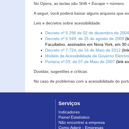
No Opera, as teclas são Shift + Escape + número.
A seguir, você poderá baixar alguns arquivos que e
Leis e decretos sobre acessibilidade:
Decreto nº 5.296 de 02 de dezembro de 2004
Decreto nº 6.949, de 25 de agosto de 2009
(l
Facultativo, assinados em Nova York, em 30 
Decreto nº 7.724, de 16 de Maio de 2012
(lin
Modelo de Acessibilidade de Governo Eletrôn
Portaria nº 03, de 07 de Maio de 2007
(link e
Dúvidas, sugestões e críticas:
No caso de problemas com a acessibilidade do porta
Serviços
Indicadores
Painel Estatístico
Não encontrei a empresa
Como Aderir - Empresas