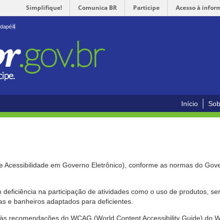
Simplifique!
Comunica BR
Participe
Acesso à infor
odapé
4
Início
Sob
de Acessibilidade em Governo Eletrônico), conforme as normas do Gov
om deficiência na participação de atividades como o uso de produtos, s
s e banheiros adaptados para deficientes.
nte às recomendações do WCAG (World Content Accessibility Guide) do