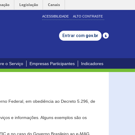
mação
Legislação
Canais
ACESSIBILIDADE
ALTO CONTRASTE
Entrar com
gov.br
re o Serviço
Empresas Participantes
Indicadores
erno Federal, em obediência ao Decreto 5.296, de
erviços e informações. Alguns exemplos são os
 W3C e no caso do Governo Brasileiro ao e-MAG