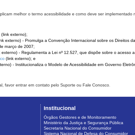
xplicam melhor o termo acessibilidade e como deve ser implementado no
(link externo);
ink externo) - Promulga a Convenção Internacional sobre os Direitos d
de março de 2007;
k externo) - Regulamenta a Lei nº 12.527, que dispõe sobre o acesso 
ico
(link externo); e
xterno) - Institucionaliza o Modelo de Acessibilidade em Governo Eletr
l, favor entrar em contato pelo Suporte ou Fale Conosco.
Institucional
Órgãos Gestores e de Monitoramento
Ministério da Justiça e Segurança Pública
Secretaria Nacional do Consumidor
Sistema Nacional de Defesa do Consumidor