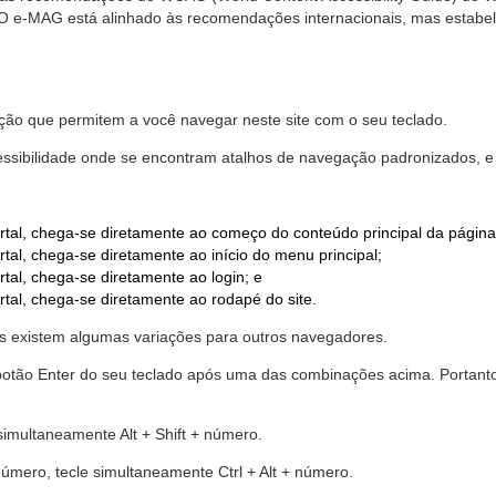
. O e-MAG está alinhado às recomendações internacionais, mas estab
ão que permitem a você navegar neste site com o seu teclado.
cessibilidade onde se encontram atalhos de navegação padronizados, e 
rtal, chega-se diretamente ao começo do conteúdo principal da página
tal, chega-se diretamente ao início do menu principal;
tal, chega-se diretamente ao login; e
rtal, chega-se diretamente ao rodapé do site.
 existem algumas variações para outros navegadores.
r o botão Enter do seu teclado após uma das combinações acima. Portan
 simultaneamente Alt + Shift + número.
número, tecle simultaneamente Ctrl + Alt + número.