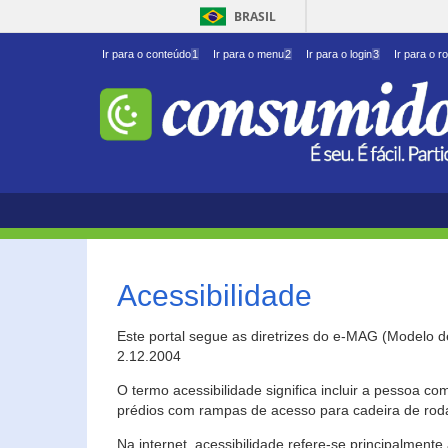
BRASIL
Ir para o conteúdo
1
Ir para o menu
2
Ir para o login
3
Ir para o r
Acessibilidade
Este portal segue as diretrizes do e-MAG (Modelo 
2.12.2004
O termo acessibilidade significa incluir a pessoa c
prédios com rampas de acesso para cadeira de roda
Na internet, acessibilidade refere-se principalme