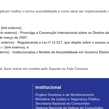
xplicam melhor o termo acessibilidade e como deve ser implementado no
(link externo);
ink externo) - Promulga a Convenção Internacional sobre os Direitos d
de março de 2007;
k externo) - Regulamenta a Lei nº 12.527, que dispõe sobre o acesso 
ico
(link externo); e
xterno) - Institucionaliza o Modelo de Acessibilidade em Governo Eletr
l, favor entrar em contato pelo Suporte ou Fale Conosco.
Institucional
Órgãos Gestores e de Monitoramento
Ministério da Justiça e Segurança Pública
Secretaria Nacional do Consumidor
Sistema Nacional de Defesa do Consumidor