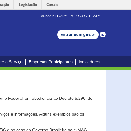
mação
Legislação
Canais
ACESSIBILIDADE
ALTO CONTRASTE
Entrar com
gov.br
re o Serviço
Empresas Participantes
Indicadores
erno Federal, em obediência ao Decreto 5.296, de
erviços e informações. Alguns exemplos são os
 W3C e no caso do Governo Brasileiro ao e-MAG