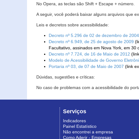
No Opera, as teclas são Shift + Escape + número.
A seguir, você poderá baixar alguns arquivos que e
Leis e decretos sobre acessibilidade:
Decreto nº 5.296 de 02 de dezembro de 2004
Decreto nº 6.949, de 25 de agosto de 2009
(l
Facultativo, assinados em Nova York, em 30 
Decreto nº 7.724, de 16 de Maio de 2012
(lin
Modelo de Acessibilidade de Governo Eletrôn
Portaria nº 03, de 07 de Maio de 2007
(link e
Dúvidas, sugestões e críticas:
No caso de problemas com a acessibilidade do porta
Serviços
Indicadores
Painel Estatístico
Não encontrei a empresa
Como Aderir - Empresas