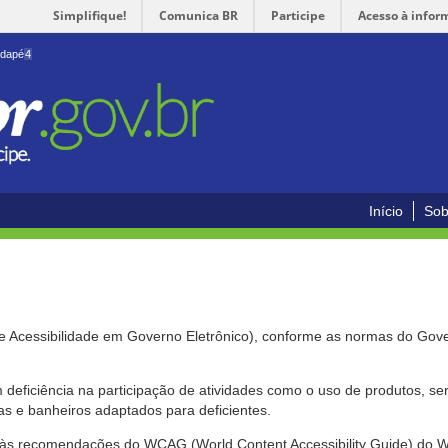
Simplifique!
Comunica BR
Participe
Acesso à infor
odapé
4
Início
Sob
de Acessibilidade em Governo Eletrônico), conforme as normas do Gov
om deficiência na participação de atividades como o uso de produtos, s
s e banheiros adaptados para deficientes.
nte às recomendações do WCAG (World Content Accessibility Guide) do