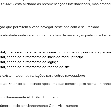
. O e-MAG está alinhado às recomendações internacionais, mas estab
ão que permitem a você navegar neste site com o seu teclado.
cessibilidade onde se encontram atalhos de navegação padronizados, e 
rtal, chega-se diretamente ao começo do conteúdo principal da página
tal, chega-se diretamente ao início do menu principal;
tal, chega-se diretamente ao login; e
rtal, chega-se diretamente ao rodapé do site.
 existem algumas variações para outros navegadores.
r o botão Enter do seu teclado após uma das combinações acima. Portan
 simultaneamente Alt + Shift + número.
número, tecle simultaneamente Ctrl + Alt + número.