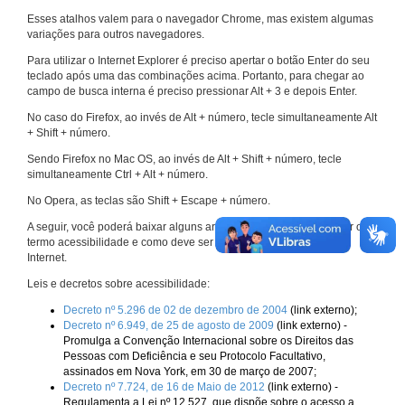
Esses atalhos valem para o navegador Chrome, mas existem algumas
variações para outros navegadores.
Para utilizar o Internet Explorer é preciso apertar o botão Enter do seu
teclado após uma das combinações acima. Portanto, para chegar ao
campo de busca interna é preciso pressionar Alt + 3 e depois Enter.
No caso do Firefox, ao invés de Alt + número, tecle simultaneamente Alt
+ Shift + número.
Sendo Firefox no Mac OS, ao invés de Alt + Shift + número, tecle
simultaneamente Ctrl + Alt + número.
No Opera, as teclas são Shift + Escape + número.
A seguir, você poderá baixar alguns arquivos que explicam melhor o
termo acessibilidade e como deve ser implementado nos sites da
Internet.
Leis e decretos sobre acessibilidade:
Decreto nº 5.296 de 02 de dezembro de 2004
(link externo);
Decreto nº 6.949, de 25 de agosto de 2009
(link externo) -
Promulga a Convenção Internacional sobre os Direitos das
Pessoas com Deficiência e seu Protocolo Facultativo,
assinados em Nova York, em 30 de março de 2007;
Decreto nº 7.724, de 16 de Maio de 2012
(link externo) -
Regulamenta a Lei nº 12.527, que dispõe sobre o acesso a