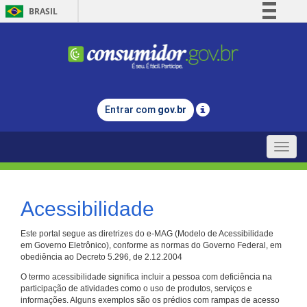
BRASIL
Simplifique!
Comunica BR
Participe
Acesso à informação
Entrar com
gov.br
Legislação
Canais
Toggle
naviga
Acessibilidade
Este portal segue as diretrizes do e-MAG (Modelo de Acessibilidade
em Governo Eletrônico), conforme as normas do Governo Federal, em
obediência ao Decreto 5.296, de 2.12.2004
O termo acessibilidade significa incluir a pessoa com deficiência na
participação de atividades como o uso de produtos, serviços e
informações. Alguns exemplos são os prédios com rampas de acesso