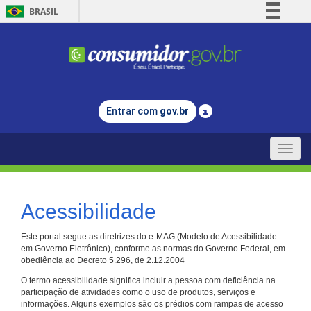
BRASIL
Simplifique!
Comunica BR
Participe
Acesso à informação
Entrar com
gov.br
Legislação
Canais
Toggle
naviga
Acessibilidade
Este portal segue as diretrizes do e-MAG (Modelo de Acessibilidade
em Governo Eletrônico), conforme as normas do Governo Federal, em
obediência ao Decreto 5.296, de 2.12.2004
O termo acessibilidade significa incluir a pessoa com deficiência na
participação de atividades como o uso de produtos, serviços e
informações. Alguns exemplos são os prédios com rampas de acesso