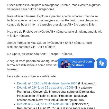
Esses atalhos valem para o navegador Chrome, mas existem algumas
variações para outros navegadores.
Para utilizar o Internet Explorer é preciso apertar o botão Enter do seu
teclado após uma das combinações acima. Portanto, para chegar ao
campo de busca interna é preciso pressionar Alt + 3 e depois Enter.
No caso do Firefox, ao invés de Alt + número, tecle simultaneamente Alt
+ Shift + número.
Sendo Firefox no Mac OS, ao invés de Alt + Shift + número, tecle
simultaneamente Ctrl + Alt + número.
No Opera, as teclas são Shift + Escape + número.
A seguir, você poderá baixar alguns arquivos que explicam melhor o
termo acessibilidade e como deve ser implementado nos sites da
Internet.
Leis e decretos sobre acessibilidade:
Decreto nº 5.296 de 02 de dezembro de 2004
(link externo);
Decreto nº 6.949, de 25 de agosto de 2009
(link externo) -
Promulga a Convenção Internacional sobre os Direitos das
Pessoas com Deficiência e seu Protocolo Facultativo,
assinados em Nova York, em 30 de março de 2007;
Decreto nº 7.724, de 16 de Maio de 2012
(link externo) -
Regulamenta a Lei nº 12.527, que dispõe sobre o acesso a