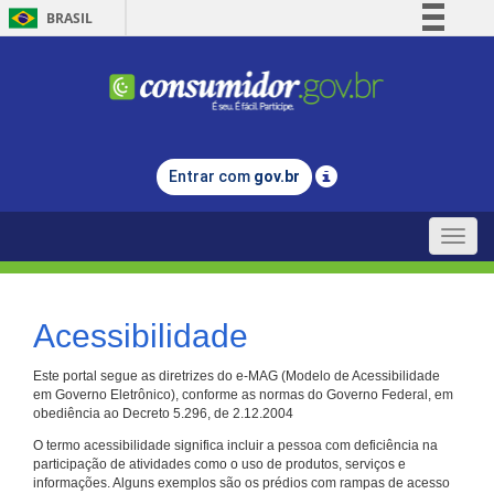
BRASIL
Simplifique!
Comunica BR
Participe
Acesso à informação
Entrar com
gov.br
Legislação
Canais
Toggle
naviga
Acessibilidade
Este portal segue as diretrizes do e-MAG (Modelo de Acessibilidade
em Governo Eletrônico), conforme as normas do Governo Federal, em
obediência ao Decreto 5.296, de 2.12.2004
O termo acessibilidade significa incluir a pessoa com deficiência na
participação de atividades como o uso de produtos, serviços e
informações. Alguns exemplos são os prédios com rampas de acesso