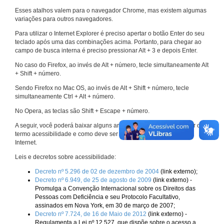
Esses atalhos valem para o navegador Chrome, mas existem algumas
variações para outros navegadores.
Para utilizar o Internet Explorer é preciso apertar o botão Enter do seu
teclado após uma das combinações acima. Portanto, para chegar ao
campo de busca interna é preciso pressionar Alt + 3 e depois Enter.
No caso do Firefox, ao invés de Alt + número, tecle simultaneamente Alt
+ Shift + número.
Sendo Firefox no Mac OS, ao invés de Alt + Shift + número, tecle
simultaneamente Ctrl + Alt + número.
No Opera, as teclas são Shift + Escape + número.
A seguir, você poderá baixar alguns arquivos que explicam melhor o
termo acessibilidade e como deve ser implementado nos sites da
Internet.
Leis e decretos sobre acessibilidade:
Decreto nº 5.296 de 02 de dezembro de 2004
(link externo);
Decreto nº 6.949, de 25 de agosto de 2009
(link externo) -
Promulga a Convenção Internacional sobre os Direitos das
Pessoas com Deficiência e seu Protocolo Facultativo,
assinados em Nova York, em 30 de março de 2007;
Decreto nº 7.724, de 16 de Maio de 2012
(link externo) -
Regulamenta a Lei nº 12.527, que dispõe sobre o acesso a