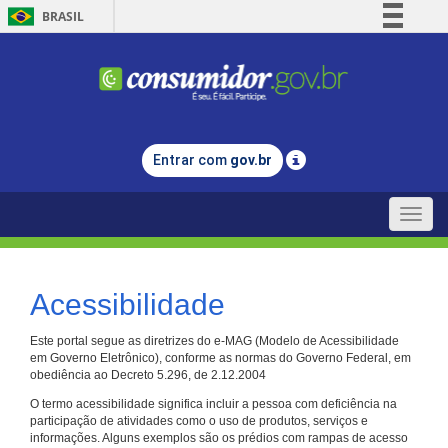
BRASIL
Simplifique!
Comunica BR
Participe
Acesso à informação
Entrar com
gov.br
Legislação
Canais
Toggle
naviga
Acessibilidade
Este portal segue as diretrizes do e-MAG (Modelo de Acessibilidade
em Governo Eletrônico), conforme as normas do Governo Federal, em
obediência ao Decreto 5.296, de 2.12.2004
O termo acessibilidade significa incluir a pessoa com deficiência na
participação de atividades como o uso de produtos, serviços e
informações. Alguns exemplos são os prédios com rampas de acesso