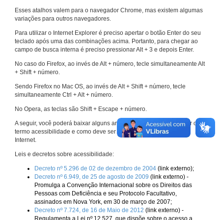
Esses atalhos valem para o navegador Chrome, mas existem algumas
variações para outros navegadores.
Para utilizar o Internet Explorer é preciso apertar o botão Enter do seu
teclado após uma das combinações acima. Portanto, para chegar ao
campo de busca interna é preciso pressionar Alt + 3 e depois Enter.
No caso do Firefox, ao invés de Alt + número, tecle simultaneamente Alt
+ Shift + número.
Sendo Firefox no Mac OS, ao invés de Alt + Shift + número, tecle
simultaneamente Ctrl + Alt + número.
No Opera, as teclas são Shift + Escape + número.
A seguir, você poderá baixar alguns arquivos que explicam melhor o
termo acessibilidade e como deve ser implementado nos sites da
Internet.
Leis e decretos sobre acessibilidade:
Decreto nº 5.296 de 02 de dezembro de 2004
(link externo);
Decreto nº 6.949, de 25 de agosto de 2009
(link externo) -
Promulga a Convenção Internacional sobre os Direitos das
Pessoas com Deficiência e seu Protocolo Facultativo,
assinados em Nova York, em 30 de março de 2007;
Decreto nº 7.724, de 16 de Maio de 2012
(link externo) -
Regulamenta a Lei nº 12.527, que dispõe sobre o acesso a