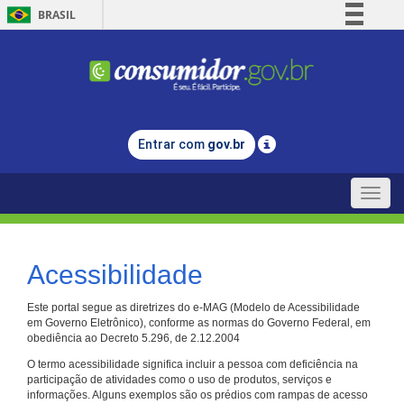
BRASIL
Simplifique!
Comunica BR
Participe
Acesso à informação
Entrar com
gov.br
Legislação
Canais
Toggle
naviga
Acessibilidade
Este portal segue as diretrizes do e-MAG (Modelo de Acessibilidade
em Governo Eletrônico), conforme as normas do Governo Federal, em
obediência ao Decreto 5.296, de 2.12.2004
O termo acessibilidade significa incluir a pessoa com deficiência na
participação de atividades como o uso de produtos, serviços e
informações. Alguns exemplos são os prédios com rampas de acesso