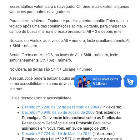
Esses atalhos valem para o navegador Chrome, mas existem algumas
variações para outros navegadores.
Para utilizar o Internet Explorer é preciso apertar o botão Enter do seu
teclado após uma das combinações acima. Portanto, para chegar ao
campo de busca interna é preciso pressionar Alt + 3 e depois Enter.
No caso do Firefox, ao invés de Alt + número, tecle simultaneamente Alt
+ Shift + número.
Sendo Firefox no Mac OS, ao invés de Alt + Shift + número, tecle
simultaneamente Ctrl + Alt + número.
No Opera, as teclas são Shift + Escape + número.
A seguir, você poderá baixar alguns arquivos que explicam melhor o
termo acessibilidade e como deve ser implementado nos sites da
Internet.
Leis e decretos sobre acessibilidade:
Decreto nº 5.296 de 02 de dezembro de 2004
(link externo);
Decreto nº 6.949, de 25 de agosto de 2009
(link externo) -
Promulga a Convenção Internacional sobre os Direitos das
Pessoas com Deficiência e seu Protocolo Facultativo,
assinados em Nova York, em 30 de março de 2007;
Decreto nº 7.724, de 16 de Maio de 2012
(link externo) -
Regulamenta a Lei nº 12.527, que dispõe sobre o acesso a