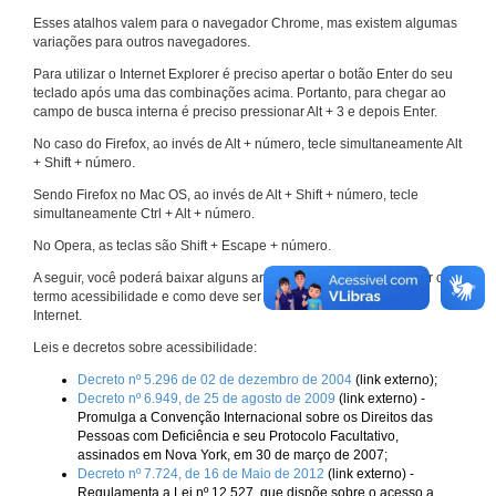
Esses atalhos valem para o navegador Chrome, mas existem algumas
variações para outros navegadores.
Para utilizar o Internet Explorer é preciso apertar o botão Enter do seu
teclado após uma das combinações acima. Portanto, para chegar ao
campo de busca interna é preciso pressionar Alt + 3 e depois Enter.
No caso do Firefox, ao invés de Alt + número, tecle simultaneamente Alt
+ Shift + número.
Sendo Firefox no Mac OS, ao invés de Alt + Shift + número, tecle
simultaneamente Ctrl + Alt + número.
No Opera, as teclas são Shift + Escape + número.
A seguir, você poderá baixar alguns arquivos que explicam melhor o
termo acessibilidade e como deve ser implementado nos sites da
Internet.
Leis e decretos sobre acessibilidade:
Decreto nº 5.296 de 02 de dezembro de 2004
(link externo);
Decreto nº 6.949, de 25 de agosto de 2009
(link externo) -
Promulga a Convenção Internacional sobre os Direitos das
Pessoas com Deficiência e seu Protocolo Facultativo,
assinados em Nova York, em 30 de março de 2007;
Decreto nº 7.724, de 16 de Maio de 2012
(link externo) -
Regulamenta a Lei nº 12.527, que dispõe sobre o acesso a