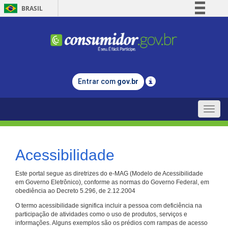
BRASIL
Simplifique!
Comunica BR
Participe
Acesso à informação
Entrar com
gov.br
Legislação
Canais
Toggle
naviga
Acessibilidade
Este portal segue as diretrizes do e-MAG (Modelo de Acessibilidade
em Governo Eletrônico), conforme as normas do Governo Federal, em
obediência ao Decreto 5.296, de 2.12.2004
O termo acessibilidade significa incluir a pessoa com deficiência na
participação de atividades como o uso de produtos, serviços e
informações. Alguns exemplos são os prédios com rampas de acesso