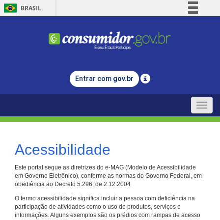
BRASIL
Simplifique!
Comunica BR
Participe
Acesso à informação
Entrar com
gov.br
Legislação
Canais
Toggle
naviga
Acessibilidade
Este portal segue as diretrizes do e-MAG (Modelo de Acessibilidade
em Governo Eletrônico), conforme as normas do Governo Federal, em
obediência ao Decreto 5.296, de 2.12.2004
O termo acessibilidade significa incluir a pessoa com deficiência na
participação de atividades como o uso de produtos, serviços e
informações. Alguns exemplos são os prédios com rampas de acesso