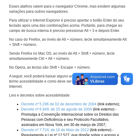
Esses atalhos valem para o navegador Chrome, mas existem algumas
variações para outros navegadores.
Para utilizar o Internet Explorer é preciso apertar o botão Enter do seu
teclado após uma das combinações acima. Portanto, para chegar ao
campo de busca interna é preciso pressionar Alt + 3 e depois Enter.
No caso do Firefox, ao invés de Alt + número, tecle simultaneamente Alt
+ Shift + número.
Sendo Firefox no Mac OS, ao invés de Alt + Shift + número, tecle
simultaneamente Ctrl + Alt + número.
No Opera, as teclas são Shift + Escape + número.
A seguir, você poderá baixar alguns arquivos que explicam melhor o
termo acessibilidade e como deve ser implementado nos sites da
Internet.
Leis e decretos sobre acessibilidade:
Decreto nº 5.296 de 02 de dezembro de 2004
(link externo);
Decreto nº 6.949, de 25 de agosto de 2009
(link externo) -
Promulga a Convenção Internacional sobre os Direitos das
Pessoas com Deficiência e seu Protocolo Facultativo,
assinados em Nova York, em 30 de março de 2007;
Decreto nº 7.724, de 16 de Maio de 2012
(link externo) -
Regulamenta a Lei nº 12.527, que dispõe sobre o acesso a