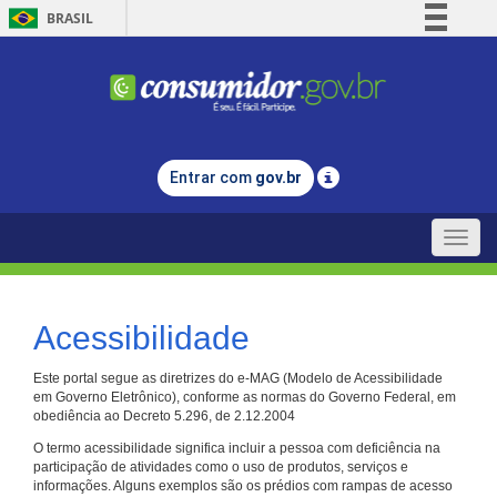
BRASIL
Simplifique!
Comunica BR
Participe
Acesso à informação
Entrar com
gov.br
Legislação
Canais
Toggle
naviga
Acessibilidade
Este portal segue as diretrizes do e-MAG (Modelo de Acessibilidade
em Governo Eletrônico), conforme as normas do Governo Federal, em
obediência ao Decreto 5.296, de 2.12.2004
O termo acessibilidade significa incluir a pessoa com deficiência na
participação de atividades como o uso de produtos, serviços e
informações. Alguns exemplos são os prédios com rampas de acesso