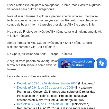
Esses atalhos valem para o navegador Chrome, mas existem algumas
variações para outros navegadores.
Para utilizar o Internet Explorer é preciso apertar o botão Enter do seu
teclado após uma das combinações acima. Portanto, para chegar ao
campo de busca interna é preciso pressionar Alt + 3 e depois Enter.
No caso do Firefox, ao invés de Alt + número, tecle simultaneamente Alt
+ Shift + número.
Sendo Firefox no Mac OS, ao invés de Alt + Shift + número, tecle
simultaneamente Ctrl + Alt + número.
No Opera, as teclas são Shift + Escape + número.
A seguir, você poderá baixar alguns arquivos que explicam melhor o
termo acessibilidade e como deve ser implementado nos sites da
Internet.
Leis e decretos sobre acessibilidade:
Decreto nº 5.296 de 02 de dezembro de 2004
(link externo);
Decreto nº 6.949, de 25 de agosto de 2009
(link externo) -
Promulga a Convenção Internacional sobre os Direitos das
Pessoas com Deficiência e seu Protocolo Facultativo,
assinados em Nova York, em 30 de março de 2007;
Decreto nº 7.724, de 16 de Maio de 2012
(link externo) -
Regulamenta a Lei nº 12.527, que dispõe sobre o acesso a