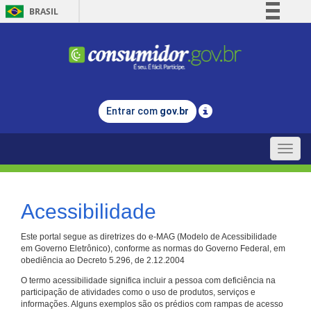
BRASIL
Simplifique!
Comunica BR
Participe
Acesso à informação
Entrar com
gov.br
Legislação
Canais
Toggle
naviga
Acessibilidade
Este portal segue as diretrizes do e-MAG (Modelo de Acessibilidade
em Governo Eletrônico), conforme as normas do Governo Federal, em
obediência ao Decreto 5.296, de 2.12.2004
O termo acessibilidade significa incluir a pessoa com deficiência na
participação de atividades como o uso de produtos, serviços e
informações. Alguns exemplos são os prédios com rampas de acesso