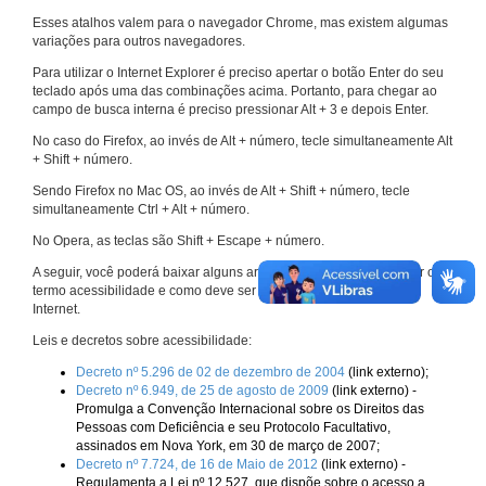
Esses atalhos valem para o navegador Chrome, mas existem algumas
variações para outros navegadores.
Para utilizar o Internet Explorer é preciso apertar o botão Enter do seu
teclado após uma das combinações acima. Portanto, para chegar ao
campo de busca interna é preciso pressionar Alt + 3 e depois Enter.
No caso do Firefox, ao invés de Alt + número, tecle simultaneamente Alt
+ Shift + número.
Sendo Firefox no Mac OS, ao invés de Alt + Shift + número, tecle
simultaneamente Ctrl + Alt + número.
No Opera, as teclas são Shift + Escape + número.
A seguir, você poderá baixar alguns arquivos que explicam melhor o
termo acessibilidade e como deve ser implementado nos sites da
Internet.
Leis e decretos sobre acessibilidade:
Decreto nº 5.296 de 02 de dezembro de 2004
(link externo);
Decreto nº 6.949, de 25 de agosto de 2009
(link externo) -
Promulga a Convenção Internacional sobre os Direitos das
Pessoas com Deficiência e seu Protocolo Facultativo,
assinados em Nova York, em 30 de março de 2007;
Decreto nº 7.724, de 16 de Maio de 2012
(link externo) -
Regulamenta a Lei nº 12.527, que dispõe sobre o acesso a