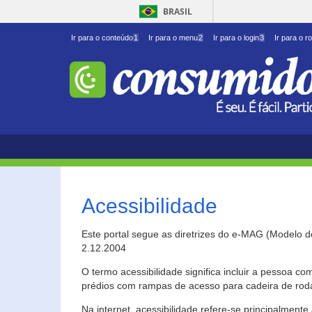
BRASIL
Ir para o conteúdo
1
Ir para o menu
2
Ir para o login
3
Ir para o r
Acessibilidade
Este portal segue as diretrizes do e-MAG (Modelo 
2.12.2004
O termo acessibilidade significa incluir a pessoa c
prédios com rampas de acesso para cadeira de roda
Na internet, acessibilidade refere-se principalme