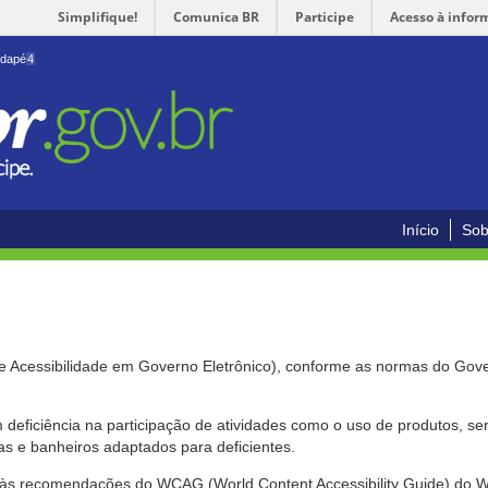
Simplifique!
Comunica BR
Participe
Acesso à infor
odapé
4
Início
Sob
de Acessibilidade em Governo Eletrônico), conforme as normas do Gov
om deficiência na participação de atividades como o uso de produtos, s
s e banheiros adaptados para deficientes.
nte às recomendações do WCAG (World Content Accessibility Guide) do