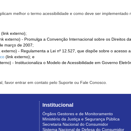
xplicam melhor o termo acessibilidade e como deve ser implementado no
(link externo);
ink externo) - Promulga a Convenção Internacional sobre os Direitos d
de março de 2007;
k externo) - Regulamenta a Lei nº 12.527, que dispõe sobre o acesso 
ico
(link externo); e
xterno) - Institucionaliza o Modelo de Acessibilidade em Governo Eletr
l, favor entrar em contato pelo Suporte ou Fale Conosco.
Institucional
Órgãos Gestores e de Monitoramento
Ministério da Justiça e Segurança Pública
Secretaria Nacional do Consumidor
Sistema Nacional de Defesa do Consumidor