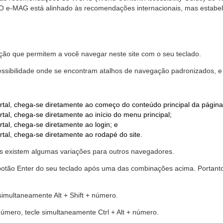
. O e-MAG está alinhado às recomendações internacionais, mas estab
ão que permitem a você navegar neste site com o seu teclado.
cessibilidade onde se encontram atalhos de navegação padronizados, e 
rtal, chega-se diretamente ao começo do conteúdo principal da página
tal, chega-se diretamente ao início do menu principal;
tal, chega-se diretamente ao login; e
rtal, chega-se diretamente ao rodapé do site.
 existem algumas variações para outros navegadores.
r o botão Enter do seu teclado após uma das combinações acima. Portan
 simultaneamente Alt + Shift + número.
número, tecle simultaneamente Ctrl + Alt + número.