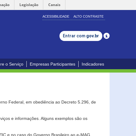
mação
Legislação
Canais
ACESSIBILIDADE
ALTO CONTRASTE
Entrar com
gov.br
re o Serviço
Empresas Participantes
Indicadores
erno Federal, em obediência ao Decreto 5.296, de
erviços e informações. Alguns exemplos são os
 W3C e no caso do Governo Brasileiro ao e-MAG