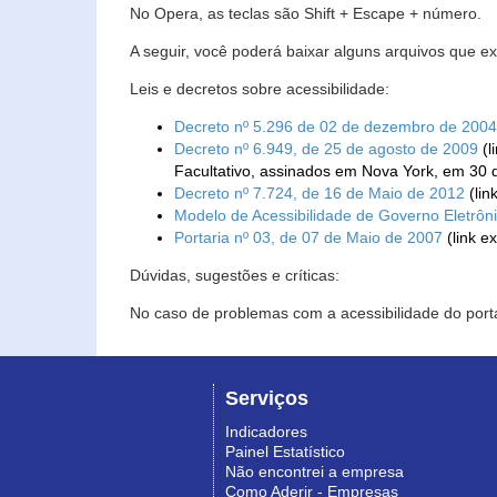
No Opera, as teclas são Shift + Escape + número.
A seguir, você poderá baixar alguns arquivos que e
Leis e decretos sobre acessibilidade:
Decreto nº 5.296 de 02 de dezembro de 2004
Decreto nº 6.949, de 25 de agosto de 2009
(l
Facultativo, assinados em Nova York, em 30 
Decreto nº 7.724, de 16 de Maio de 2012
(lin
Modelo de Acessibilidade de Governo Eletrôn
Portaria nº 03, de 07 de Maio de 2007
(link e
Dúvidas, sugestões e críticas:
No caso de problemas com a acessibilidade do porta
Serviços
Indicadores
Painel Estatístico
Não encontrei a empresa
Como Aderir - Empresas