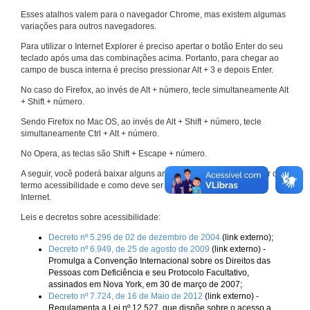
Esses atalhos valem para o navegador Chrome, mas existem algumas
variações para outros navegadores.
Para utilizar o Internet Explorer é preciso apertar o botão Enter do seu
teclado após uma das combinações acima. Portanto, para chegar ao
campo de busca interna é preciso pressionar Alt + 3 e depois Enter.
No caso do Firefox, ao invés de Alt + número, tecle simultaneamente Alt
+ Shift + número.
Sendo Firefox no Mac OS, ao invés de Alt + Shift + número, tecle
simultaneamente Ctrl + Alt + número.
No Opera, as teclas são Shift + Escape + número.
A seguir, você poderá baixar alguns arquivos que explicam melhor o
termo acessibilidade e como deve ser implementado nos sites da
Internet.
Leis e decretos sobre acessibilidade:
Decreto nº 5.296 de 02 de dezembro de 2004
(link externo);
Decreto nº 6.949, de 25 de agosto de 2009
(link externo) -
Promulga a Convenção Internacional sobre os Direitos das
Pessoas com Deficiência e seu Protocolo Facultativo,
assinados em Nova York, em 30 de março de 2007;
Decreto nº 7.724, de 16 de Maio de 2012
(link externo) -
Regulamenta a Lei nº 12.527, que dispõe sobre o acesso a